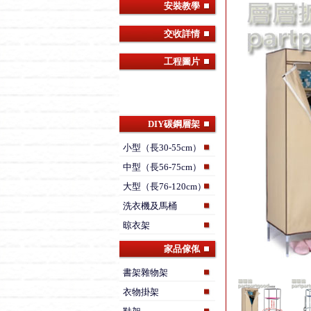
安裝教學
交收詳情
工程圖片
DIY碳鋼層架
小型（長30-55cm）
中型（長56-75cm）
大型（長76-120cm）
洗衣機及馬桶
晾衣架
家品傢俬
書架雜物架
衣物掛架