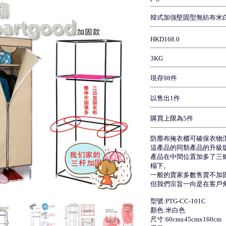
韓式加強堅固型無紡布米白色高容
HKD168.0
3KG
現存98件
以售出1件
購買上限為5件
防塵布掩衣櫃可確保衣物
這產品的同類產品的升級
產品在中間位置加多了三
榻下。
一般的賣家多數售賣不加
但我們宗旨一向是在客戶
型號:PTG-CC-101C
顏色:米白色
尺寸:60cmx45cmx160cm