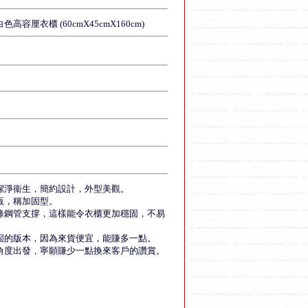
厘衣櫃 (60cmX45cmX160cm)
潔淨衞生，簡約設計，外型美觀。
版，稱加固型。
條鋼管支撐，這樣能令衣櫃更加穩固，不易
固的版本，因為來貨便宜，能賺多一點。
角度出發，寧願賺少一點換來客戶的讚賞。