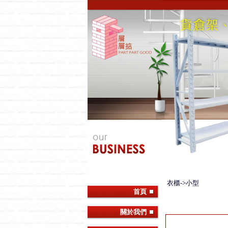
衣櫃->小型
首頁
關於我們