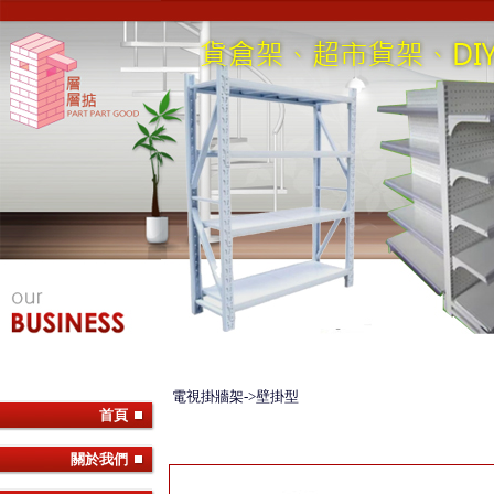
電視掛牆架->壁掛型
首頁
關於我們