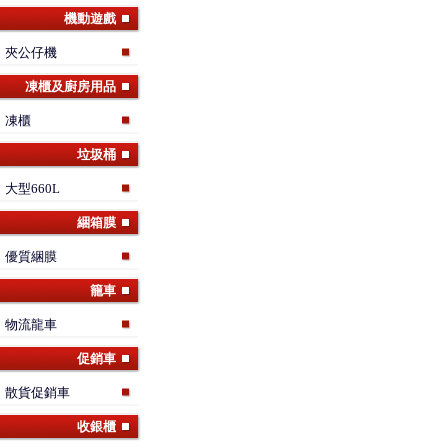
機動遊戲
夾公仔機
凍櫃及廚房用品
凍櫃
垃圾桶
大型660L
綑箱膜
優質綑膜
籠車
物流龍車
促銷車
散貨促銷車
收銀櫃