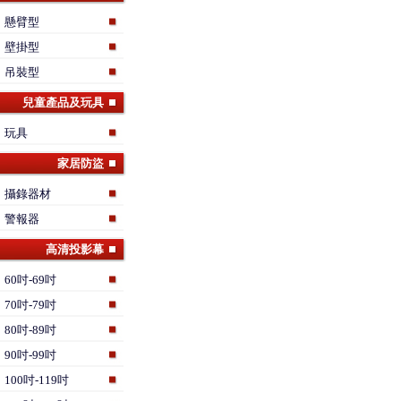
懸臂型
壁掛型
吊裝型
兒童產品及玩具
玩具
家居防盜
攝錄器材
警報器
高清投影幕
60吋-69吋
70吋-79吋
80吋-89吋
90吋-99吋
100吋-119吋