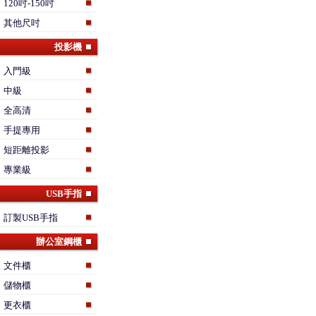
120吋-150吋
其他尺吋
投影機
入門級
中級
全高清
手提專用
短距離投影
專業級
USB手指
訂製USB手指
辦公室鋼櫃
文件櫃
儲物櫃
更衣櫃