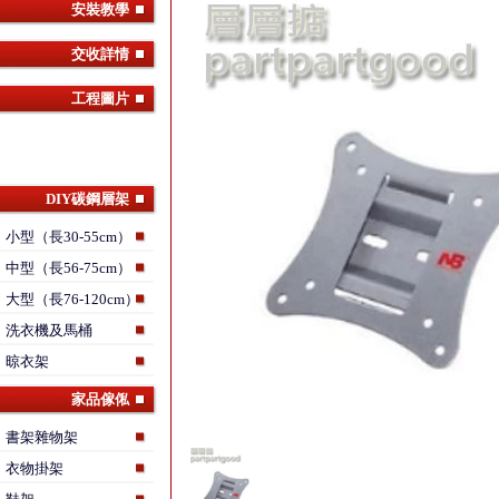
安裝教學
交收詳情
工程圖片
DIY碳鋼層架
小型（長30-55cm）
中型（長56-75cm）
大型（長76-120cm）
洗衣機及馬桶
晾衣架
家品傢俬
書架雜物架
衣物掛架