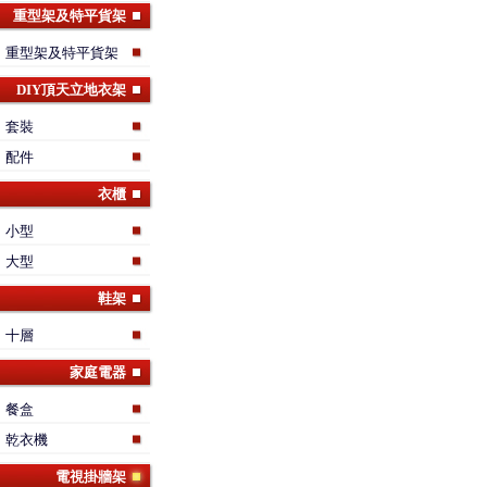
重型架及特平貨架
重型架及特平貨架
DIY頂天立地衣架
套裝
配件
衣櫃
小型
大型
鞋架
十層
家庭電器
餐盒
乾衣機
電視掛牆架