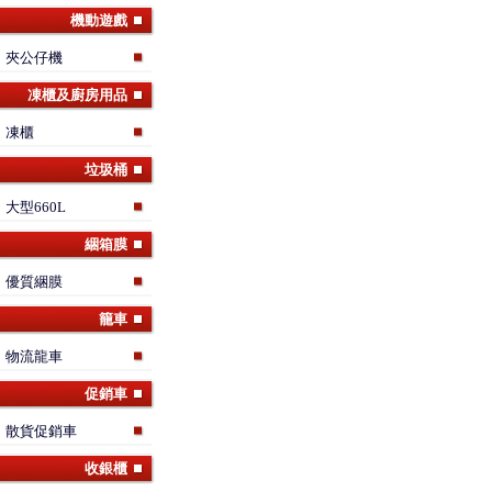
機動遊戲
夾公仔機
凍櫃及廚房用品
凍櫃
垃圾桶
大型660L
綑箱膜
優質綑膜
籠車
物流龍車
促銷車
散貨促銷車
收銀櫃