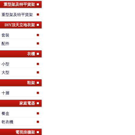
重型架及特平貨架
重型架及特平貨架
DIY頂天立地衣架
套裝
配件
衣櫃
小型
大型
鞋架
十層
家庭電器
餐盒
乾衣機
電視掛牆架