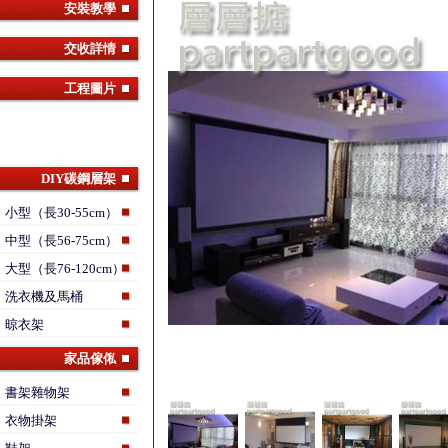
安裝教學
交收詳情
工程圖片
DIY碳鋼層架
小型（長30-55cm）
中型（長56-75cm）
大型（長76-120cm）
洗衣機及馬桶
晾衣架
家品傢俬
書架雜物架
衣物掛架