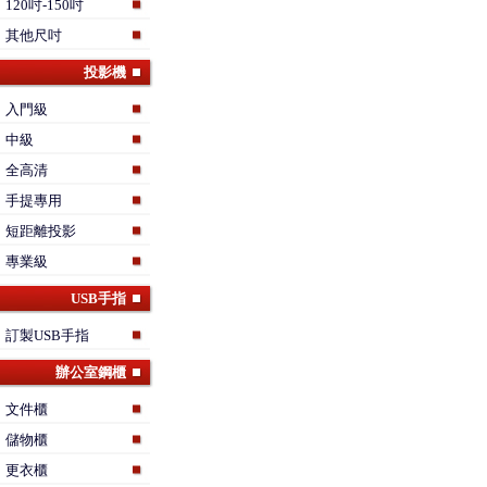
120吋-150吋
其他尺吋
投影機
入門級
中級
全高清
手提專用
短距離投影
專業級
USB手指
訂製USB手指
辦公室鋼櫃
文件櫃
儲物櫃
更衣櫃