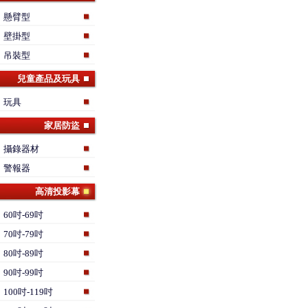
懸臂型
壁掛型
吊裝型
兒童產品及玩具
玩具
家居防盜
攝錄器材
警報器
高清投影幕
60吋-69吋
70吋-79吋
80吋-89吋
90吋-99吋
100吋-119吋