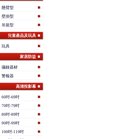
懸臂型
壁掛型
吊裝型
兒童產品及玩具
玩具
家居防盜
攝錄器材
警報器
高清投影幕
60吋-69吋
70吋-79吋
80吋-89吋
90吋-99吋
100吋-119吋