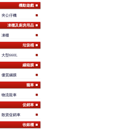
機動遊戲
夾公仔機
凍櫃及廚房用品
凍櫃
垃圾桶
大型660L
綑箱膜
優質綑膜
籠車
物流龍車
促銷車
散貨促銷車
收銀櫃