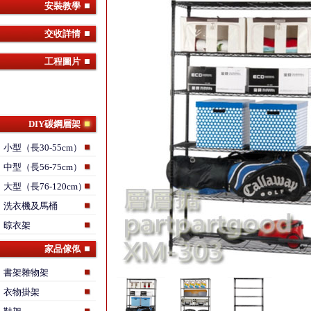
安裝教學
交收詳情
工程圖片
DIY碳鋼層架
小型（長30-55cm）
中型（長56-75cm）
大型（長76-120cm）
洗衣機及馬桶
晾衣架
家品傢俬
書架雜物架
衣物掛架