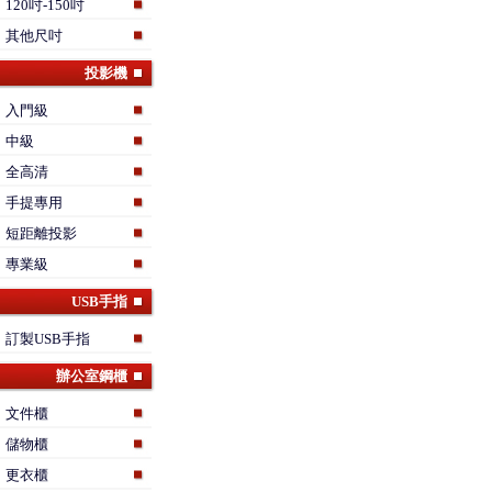
120吋-150吋
其他尺吋
投影機
入門級
中級
全高清
手提專用
短距離投影
專業級
USB手指
訂製USB手指
辦公室鋼櫃
文件櫃
儲物櫃
更衣櫃