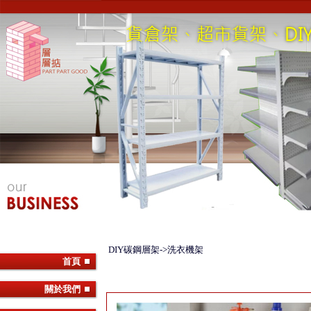
DIY碳鋼層架->洗衣機架
首頁
關於我們