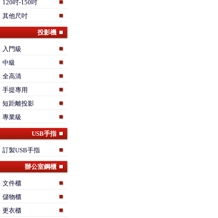
120吋-150吋
其他尺吋
投影機
入門級
中級
全高清
手提專用
短距離投影
專業級
USB手指
訂製USB手指
辦公室鋼櫃
文件櫃
儲物櫃
更衣櫃