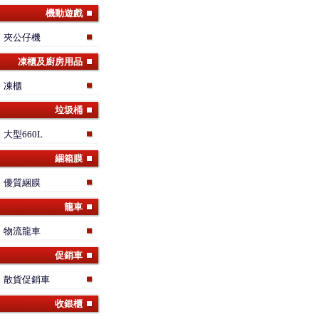
機動遊戲
夾公仔機
凍櫃及廚房用品
凍櫃
垃圾桶
大型660L
綑箱膜
優質綑膜
籠車
物流龍車
促銷車
散貨促銷車
收銀櫃