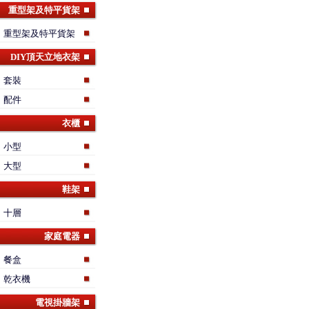
重型架及特平貨架
重型架及特平貨架
DIY頂天立地衣架
套裝
配件
衣櫃
小型
大型
鞋架
十層
家庭電器
餐盒
乾衣機
電視掛牆架