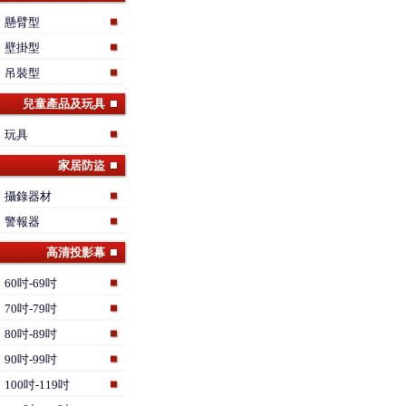
懸臂型
壁掛型
吊裝型
兒童產品及玩具
玩具
家居防盜
攝錄器材
警報器
高清投影幕
60吋-69吋
70吋-79吋
80吋-89吋
90吋-99吋
100吋-119吋