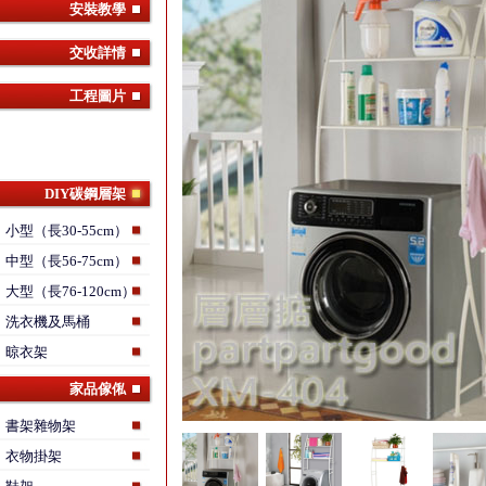
安裝教學
交收詳情
工程圖片
DIY碳鋼層架
小型（長30-55cm）
中型（長56-75cm）
大型（長76-120cm）
洗衣機及馬桶
晾衣架
家品傢俬
書架雜物架
衣物掛架