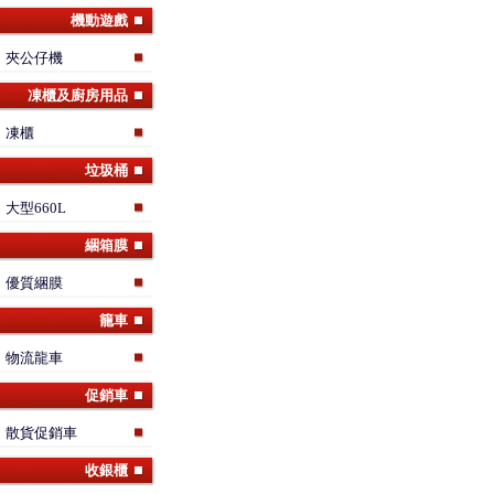
機動遊戲
夾公仔機
凍櫃及廚房用品
凍櫃
垃圾桶
大型660L
綑箱膜
優質綑膜
籠車
物流龍車
促銷車
散貨促銷車
收銀櫃