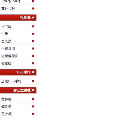
120吋-150吋
其他尺吋
投影機
入門級
中級
全高清
手提專用
短距離投影
專業級
USB手指
訂製USB手指
辦公室鋼櫃
文件櫃
儲物櫃
更衣櫃