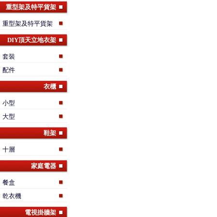
重型架及特平貨架
重型架及特平貨架
DIY頂天立地衣架
套裝
配件
衣櫃
小型
大型
鞋架
十層
家庭電器
餐盒
乾衣機
電視掛牆架