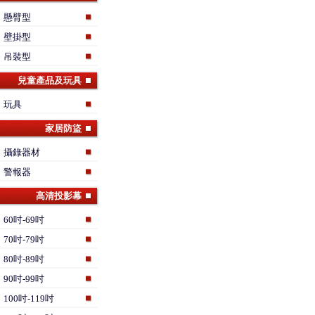
懸臂型
壁掛型
吊裝型
兒童產品及玩具
玩具
家居防盜
攝錄器材
警報器
高清投影幕
60吋-69吋
70吋-79吋
80吋-89吋
90吋-99吋
100吋-119吋