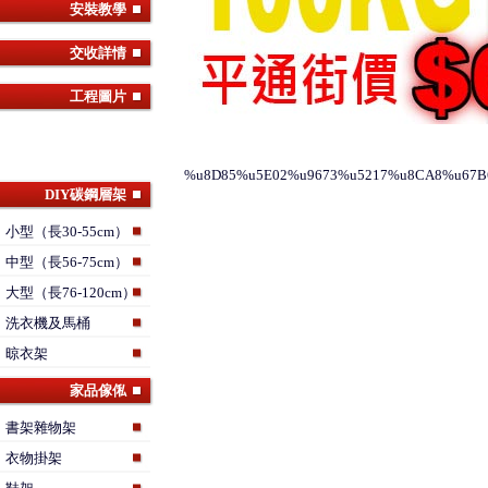
安裝教學
交收詳情
工程圖片
%u8D85%u5E02%u9673%u5217%u8CA8%u67B
DIY碳鋼層架
小型（長30-55cm）
中型（長56-75cm）
大型（長76-120cm）
洗衣機及馬桶
晾衣架
家品傢俬
書架雜物架
衣物掛架